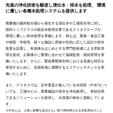
先進の浄化技術を駆使し浸出水・排水を処理、
環境
に優しい各種水処理システムを提供します
廃棄物の最終処分場から発生する浸出水や工場排水等に対し、
国内トップクラスの総合水処理企業であるクリタグループが、
環境に優しい排水処理を実施します。例えば、製薬・食品工場
や病院・学校等、様々な施設に用途や目的に応じた設計の排水
装置を設置し、有資格をはじめとする専門技術者による常駐管
理を提供。お客様のご要望に合わせて遠隔監視・巡回管理を実
施いたします。さらに、緊急事態発生時における迅速な対応を
実現するために、全国各地に展開するエリアメンテナンスを実
施いたします。
また、クリタスでは、近年普及が進んでいる水回収（中水*)につ
いても、工場やビル、商業施設の排水を浄化処理し、有効活用
できるソリューションを提供し、水資源の保全に貢献していま
す。
※中水とは、人体に影響を及ぼさない形で再利用される非飲用水のこと