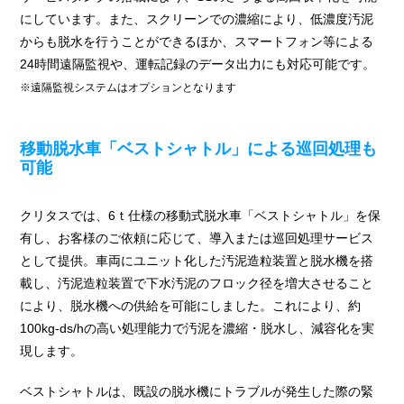
にしています。また、スクリーンでの濃縮により、低濃度汚泥
からも脱水を行うことができるほか、スマートフォン等による
24時間遠隔監視や、運転記録のデータ出力にも対応可能です。
※遠隔監視システムはオプションとなります
移動脱水車「ベストシャトル」による巡回処理も
可能
クリタスでは、6ｔ仕様の移動式脱水車「ベストシャトル」を保
有し、お客様のご依頼に応じて、導入または巡回処理サービス
として提供。車両にユニット化した汚泥造粒装置と脱水機を搭
載し、汚泥造粒装置で下水汚泥のフロック径を増大させること
により、脱水機への供給を可能にしました。これにより、約
100kg-ds/hの高い処理能力で汚泥を濃縮・脱水し、減容化を実
現します。
ベストシャトルは、既設の脱水機にトラブルが発生した際の緊